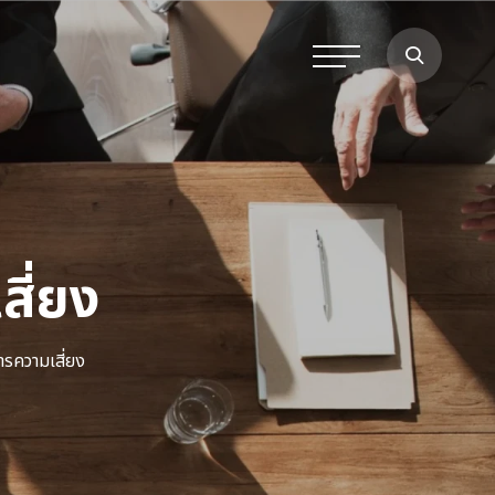
ี่ยง
รความเสี่ยง