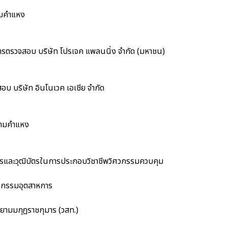
ามคำแหง
ตรวจสอบ บริษัท โปรเจค แพลนนิ่ง จำกัด (มหาชน)
 บริษัท อินโนเวค เอเชีย จำกัด
รามคำแหง
และวุฒิบัตรในการประกอบวิชาชีพวิศวกรรมควบคุม
ศวกรรมอุตสาหการ
ามมกุฎราชกุมาร (วสท.)