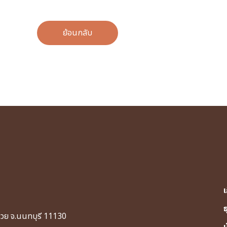
ย้อนกลับ
เ
รวย จ.นนทบุรี 11130