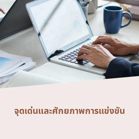
จุดเด่นและศักยภาพการแข่งขัน